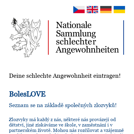
Deine schlechte Angewohnheit eintragen!
BolesLOVE
Seznam se na základě společných zlozvyků!
Zlozvyky má každý z nás, některé nás provázejí od
dětství, jiné získáváme ve škole, v zaměstnání i v
partnerském životě. Mohou nás rozčilovat a vzájemně