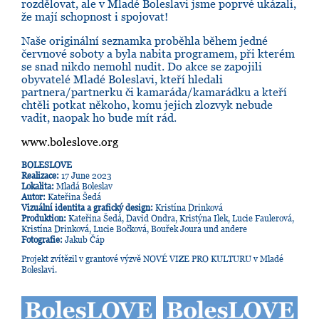
rozdělovat, ale v Mladé Boleslavi jsme poprvé ukázali,
že mají schopnost i spojovat!
Naše originální seznamka proběhla během jedné
červnové soboty a byla nabita programem, při kterém
se snad nikdo nemohl nudit. Do akce se zapojili
obyvatelé Mladé Boleslavi, kteří hledali
partnera/partnerku či kamaráda/kamarádku a kteří
chtěli potkat někoho, komu jejich zlozvyk nebude
vadit, naopak ho bude mít rád.
www.boleslove.org
BOLESLOVE
Realizace:
17 June 2023
Lokalita:
Mladá Boleslav
Autor:
Kateřina Šedá
Vizuální identita a grafický design:
Kristína Drinková
Produktion:
Kateřina Šedá, David Ondra, Kristýna Ilek, Lucie Faulerová,
Kristína Drinková, Lucie Bočková, Bouřek Joura und andere
Fotografie:
Jakub Čáp
Projekt zvítězil v grantové výzvě NOVÉ VIZE PRO KULTURU v Mladé
Boleslavi.